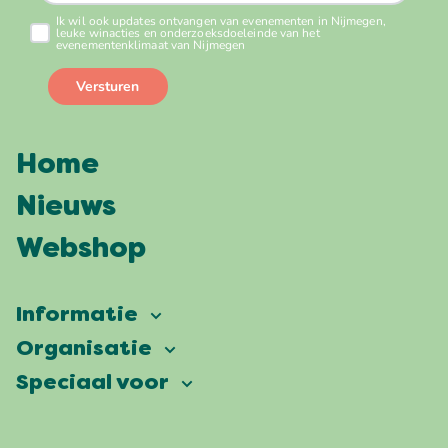
Home
Nieuws
Webshop
Informatie
Vierdaagsefeesten
Organisatie
Onze ambitie
Veelgestelde vragen
Speciaal voor
Partners
Facts & figures
Plattegrond
Vierdaagsefeesten Business
Onze historie
Locaties