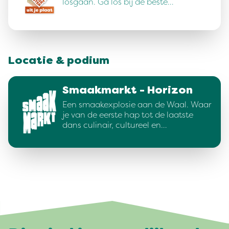
losgaan. Ga los bij de beste…
Locatie & podium
Smaakmarkt - Horizon
Een smaakexplosie aan de Waal. Waar
je van de eerste hap tot de laatste
dans culinair, cultureel en…