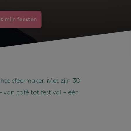
it mijn feesten
hte sfeermaker. Met zijn 30
van café tot festival – één