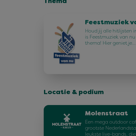
Thema
Feestmuziek v
Houd jij alle hitlijste
is Feestmuziek van n
thema! Hier geniet je…
Locatie & podium
Molenstraat
Een mega outdoor caf
grootste Nederlandstal
leukste live-bands, d