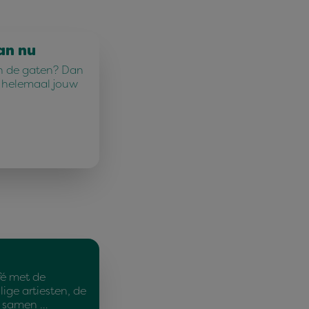
an nu
n in de gaten? Dan
u helemaal jouw
é met de
ige artiesten, de
ie samen …