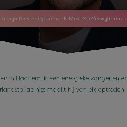
in mijn feesten
Opslaan als Must See
Verwijderen u
en in Haarlem, is een energieke zanger en ec
andstalige hits maakt hij van elk optreden – 