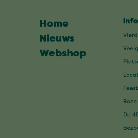
Inf
Home
Vier
Nieuws
Veel
Webshop
Plat
Locat
Feest
Roze
De 4
Bezo