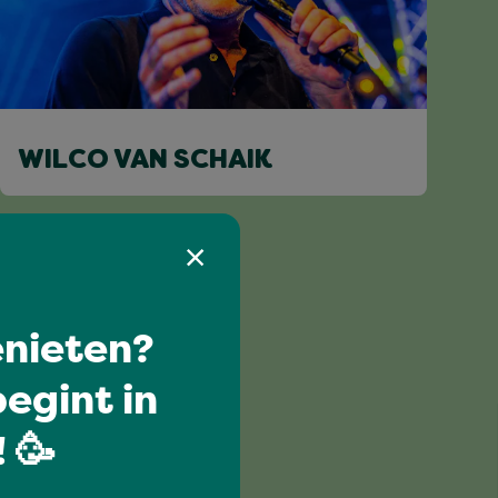
WILCO VAN SCHAIK
nieten?
egint in
 🥳