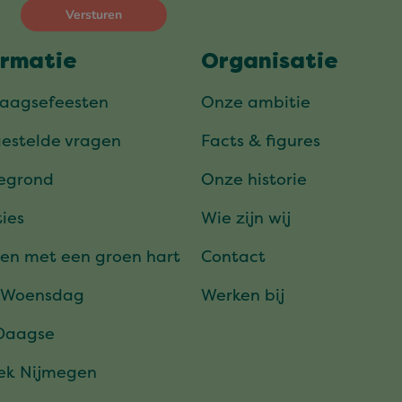
ormatie
Organisatie
daagsefeesten
Onze ambitie
gestelde vragen
Facts & figures
tegrond
Onze historie
ies
Wie zijn wij
en met een groen hart
Contact
 Woensdag
Werken bij
Daagse
ek Nijmegen