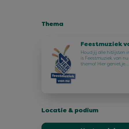
Thema
Feestmuziek v
Houd jij alle hitlijste
is Feestmuziek van n
thema! Hier geniet je…
Locatie & podium