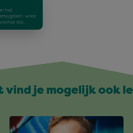
an het
ertogplein: waar
 voorop sta…
t vind je mogelijk ook l