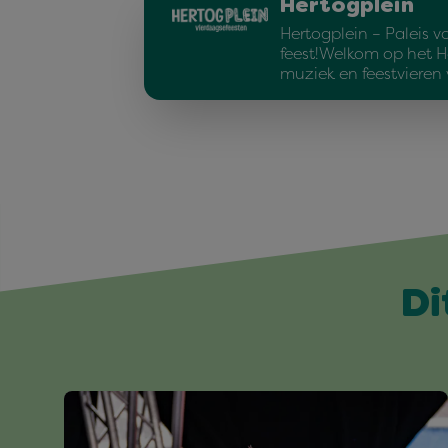
Hertogplein
Hertogplein – Paleis v
feest!Welkom op het H
muziek en feestvieren
Di