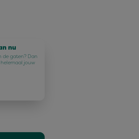
an nu
n in de gaten? Dan
u helemaal jouw