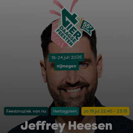
18-24 juli 2026
nijmegen
Feestmuziek van nu
Hertogplein
zo 19 jul 22:45 - 23:15
Jeffrey Heesen