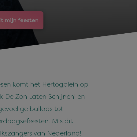
it mijn feesten
eesen komt het Hertogplein op
Ik De Zon Laten Schijnen' en
gevoelige ballads tot
erdaagsefeesten. Mis dit
olkszangers van Nederland!