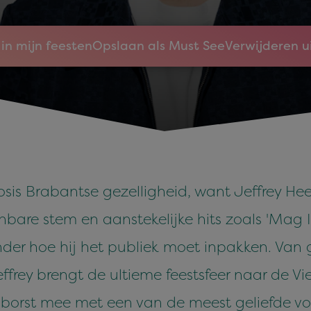
in mijn feesten
Opslaan als Must See
Verwijderen u
dosis Brabantse gezelligheid, want Jeffrey H
enbare stem en aanstekelijke hits zoals 'Mag 
nder hoe hij het publiek moet inpakken. Van 
rey brengt de ultieme feestsfeer naar de Vi
le borst mee met een van de meest geliefde v