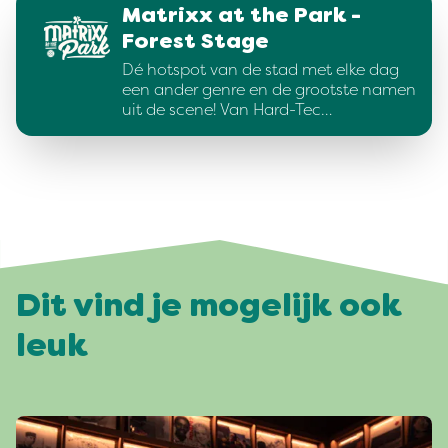
Matrixx at the Park -
Forest Stage
Dé hotspot van de stad met elke dag
een ander genre en de grootste namen
uit de scene! Van Hard-Tec…
Dit vind je mogelijk ook
leuk