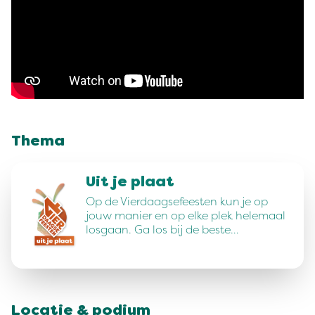
Thema
Uit je plaat
Op de Vierdaagsefeesten kun je op
jouw manier en op elke plek helemaal
losgaan. Ga los bij de beste…
Locatie & podium