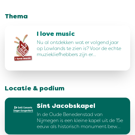
Thema
I love music
Nu al ontdekken wat er volgend jaar
op Lowlands te zien is? Voor de echte
muziekliefhebbers zijn er…
Locatie & podium
Sint Jacobskapel
In de Oude Benedenstad van
Nijmegen is een kleine kapel uit de 15e
eeuw als historisch monument bew…