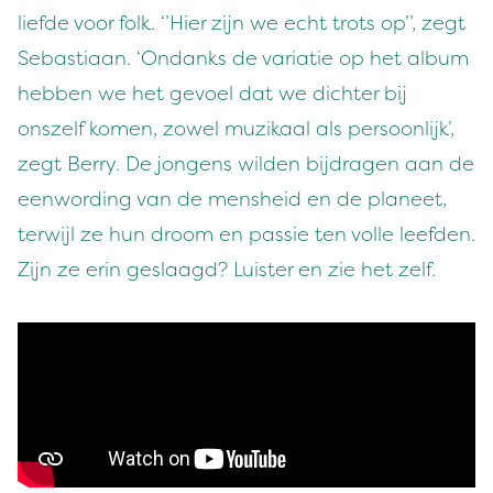
liefde voor folk. ‘’Hier zijn we echt trots op’’, zegt
Sebastiaan. ‘Ondanks de variatie op het album
hebben we het gevoel dat we dichter bij
onszelf komen, zowel muzikaal als persoonlijk’,
zegt Berry. De jongens wilden bijdragen aan de
eenwording van de mensheid en de planeet,
terwijl ze hun droom en passie ten volle leefden.
Zijn ze erin geslaagd? Luister en zie het zelf.