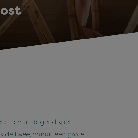
oost
d. Een uitdagend spel
s de twee, vanuit een grote