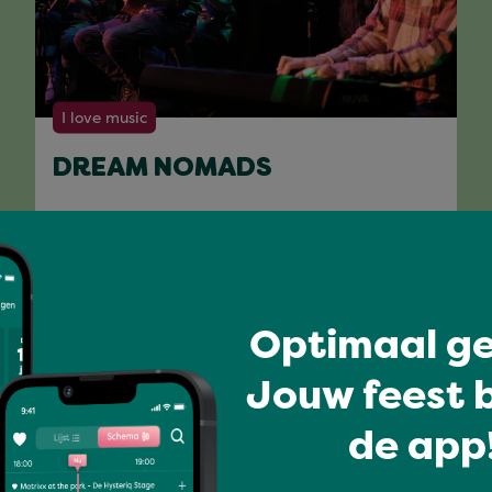
I love music
DREAM NOMADS
Volledig programma
Optimaal ge
Jouw feest b
de app!