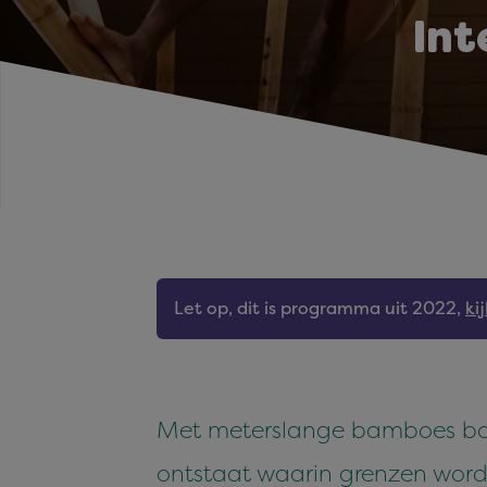
Int
Let op, dit is programma uit 2022,
ki
Met meterslange bamboes bou
ontstaat waarin grenzen worde