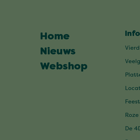
Inf
Home
Vier
Nieuws
Veel
Webshop
Plat
Locat
Feest
Roze
De 4