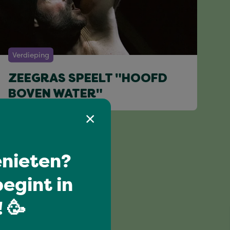
Verdieping
ZEEGRAS SPEELT "HOOFD
BOVEN WATER"
nieten?
egint in
 🥳