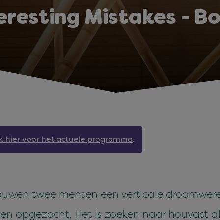
eresting Mistakes - B
jk hier voor het actuele programma
.
wen twee mensen een verticale droomwerel
n opgezocht. Het is zoeken naar houvast al