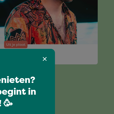
Uit je plaat
BEAGS
nieten?
egint in
 🥳