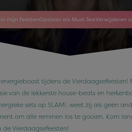
in mijn feesten
Opslaan als Must See
Verwijderen u
 energieboost tijdens de Vierdaagsefeesten!
osie van de lekkerste house-beats en herken
rgieke sets op SLAM!, weet zij als geen ande
oment om alle remmen los te gooien. Kom lang
 de Vierdaagsefeesten!