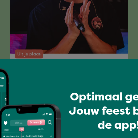
Uit je plaat
REGGY
Optimaal ge
Volledig programma
Jouw feest b
de app!