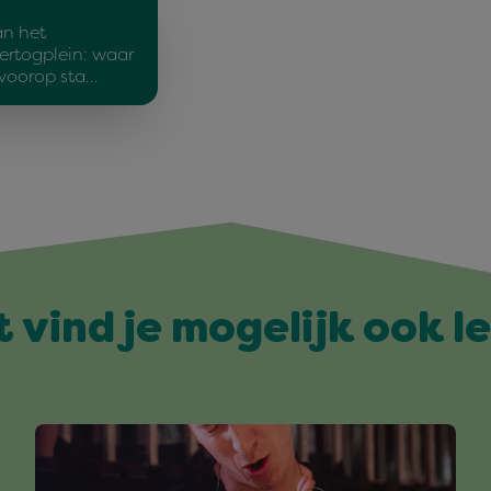
an het
ertogplein: waar
 voorop sta…
t vind je mogelijk ook l