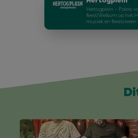
Hertogplein
Hertogplein – Paleis v
feest!Welkom op het H
muziek en feestvieren
Di