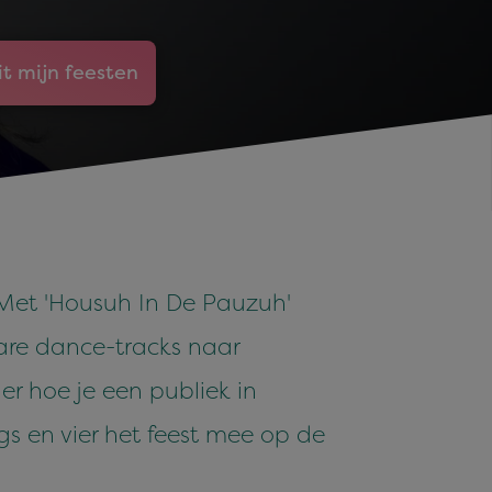
it mijn feesten
 Met 'Housuh In De Pauzuh'
bare dance-tracks naar
r hoe je een publiek in
s en vier het feest mee op de