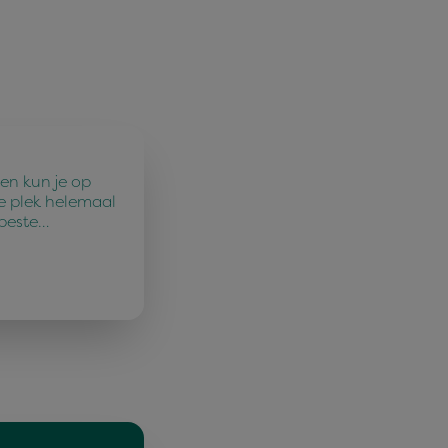
en kun je op
e plek helemaal
 beste…