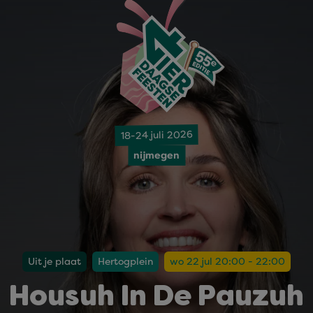
18-24 juli 2026
nijmegen
Uit je plaat
Hertogplein
wo 22 jul 20:00 - 22:00
Housuh In De Pauzuh