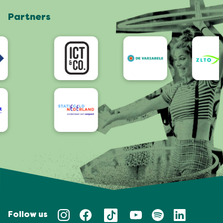
Shop
Partners
App
Accessibility
Follow us