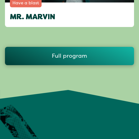
Have a blast
MR. MARVIN
Full program