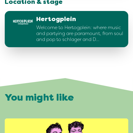
Location & stage
Hertogplein
Welcome to Hertogplein: where music
and partying are paramount, from soul
and pop to schlager and D…
You might like