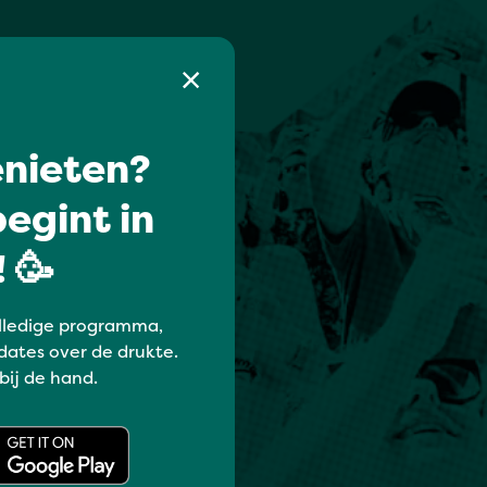
nieten?
egint in
 🥳
lledige programma,
dates over de drukte.
 bij de hand.