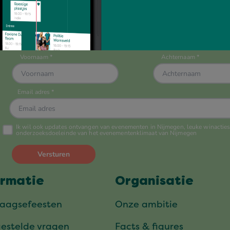
Altijd op de hoogte?
Schrijf je nu in voor onze nieuwsbrief
ormatie
Organisatie
daagsefeesten
Onze ambitie
gestelde vragen
Facts & figures