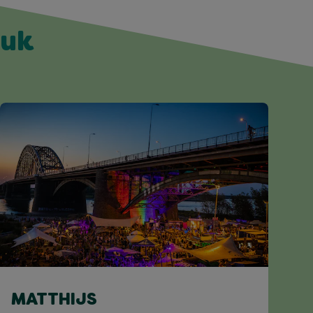
euk
MATTHIJS