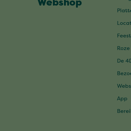
Webshop
Plat
Locat
Feest
Roze
De 4
Bezo
Webs
App
Bere