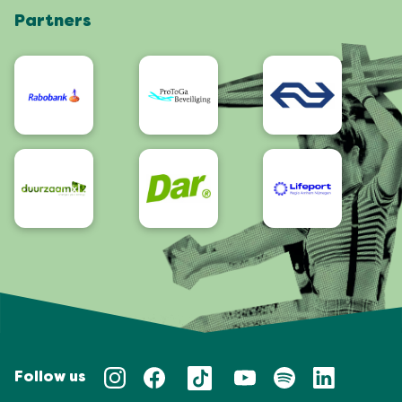
Partners
App
Bereikbaarheid/Toegankelijkheid
Follow us