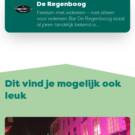
De Regenboog
Feesten met iedereen – niet alleen
voor iedereen.Bar De Regenboog staat
al jaren landelijk bekend a…
Dit vind je mogelijk ook
leuk