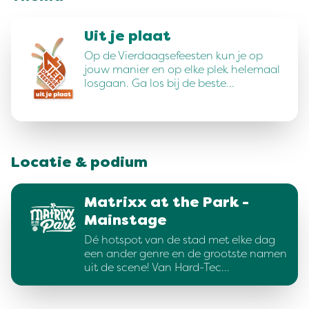
Uit je plaat
Op de Vierdaagsefeesten kun je op
jouw manier en op elke plek helemaal
losgaan. Ga los bij de beste…
Locatie & podium
Matrixx at the Park -
Mainstage
Dé hotspot van de stad met elke dag
een ander genre en de grootste namen
uit de scene! Van Hard-Tec…