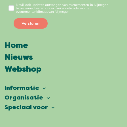
Home
Nieuws
Webshop
Informatie
Vierdaagsefeesten
Organisatie
Onze ambitie
Veelgestelde vragen
Speciaal voor
Partners
Facts & figures
Plattegrond
Vierdaagsefeesten Business
Onze historie
Locaties