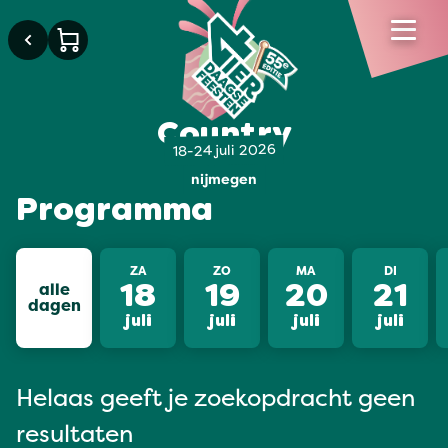
Country
18-24 juli 2026
nijmegen
Programma
ZA
ZO
MA
DI
alle
18
19
20
21
dagen
juli
juli
juli
juli
Helaas geeft je zoekopdracht geen
resultaten