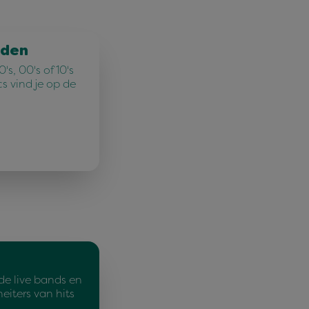
jden
's, 00's of 10's
cs vind je op de
de live bands en
eiters van hits
…