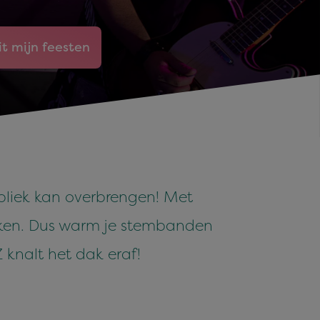
it mijn feesten
bliek kan overbrengen! Met
maken. Dus warm je stembanden
 knalt het dak eraf!