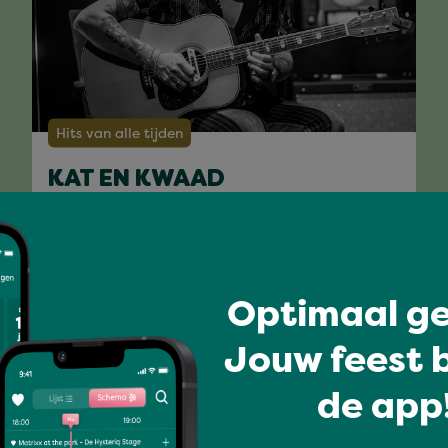
Hits van alle tijden
KAT EN KWAAD
Volledig programma
Optimaal ge
Jouw feest b
de app!