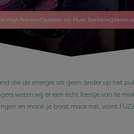
in mijn feesten
Opslaan als Must See
Verwijderen u
and die de energie als geen ander op het pu
ngers weten wij er een écht feestje van te 
ningen en maak je borst maar nat, want FUZZ