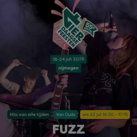
18-24 juli 2026
nijmegen
Hits van alle tijden
Van Ouds
wo 22 jul 16:30 - 17:15
FUZZ