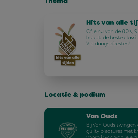
Thema
Hits van alle ti
Of je nu van de 80's, 90
houdt, de beste classi
Vierdaagsefeesten! …
Locatie & podium
Van Ouds
Bij Van Ouds swingen 
guilty pleasures met kn
voorbij waarvan je eig