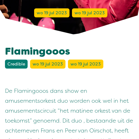
wo 19 jul 2023
wo 19 jul 2023
Flamingooos
Credible
wo 19 jul 2023
wo 19 jul 2023
De Flamingooos dans show en
amusementsorkest duo worden ook wel in het
amusementscircuit “het matinee orkest van de
toekomst” genoemd. Dit duo , bestaande uit de
achterneven Frans en Peer van Oirschot, heeft