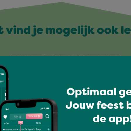
t vind je mogelijk ook l
Optimaal ge
Jouw feest b
de app!
I love music