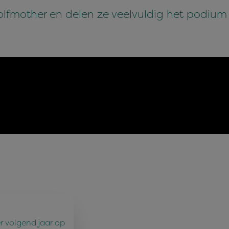
Wolfmother en delen ze veelvuldig het podiu
r volgend jaar op