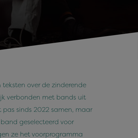
teksten over de zinderende
lijk verbonden met bands uit
t pas sinds 2022 samen, maar
e band geselecteerd voor
zorgen ze het voorprogramma