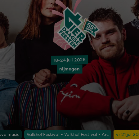
18-24 juli 2026
nijmegen
love music
Valkhof Festival - Valkhof Festival - Arc
vr 21 jul 2