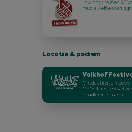
Lowlands te zien is? V
muziekliefhebbers zijn
Locatie & podium
Valkhof Festiva
Ontdek hier je nieuwe f
Op Valkhof Festival zi
headliners als eers…