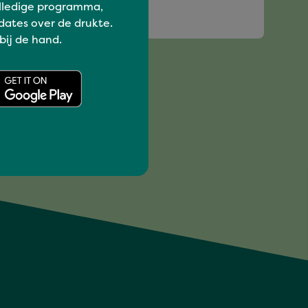
lledige programma,
NORN
dates over de drukte.
 bij de hand.