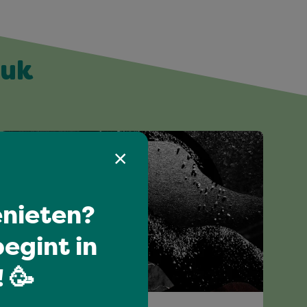
euk
nieten?
egint in
 🥳
I love music