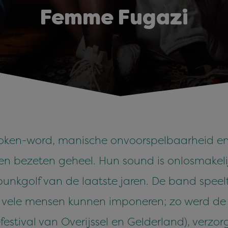
Femme Fugazi
ken-word, manische onvoorspelbaarheid en 
 een bezeten geheel. Hun sound is onlosmake
kgolf van de laatste jaren. De band speel
 al vele mensen kunnen imponeren; zo werd d
efestival van Overijssel en Gelderland), ver