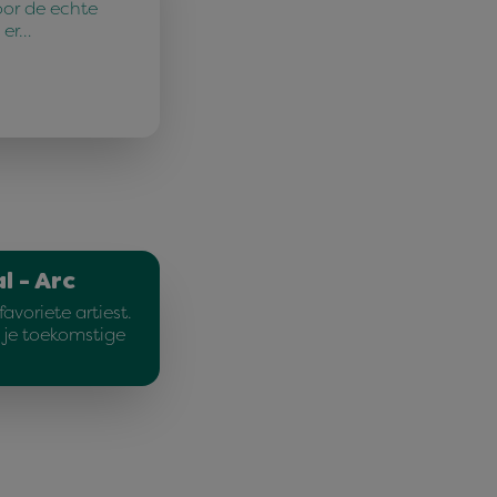
oor de echte
 er…
l - Arc
avoriete artiest.
e je toekomstige