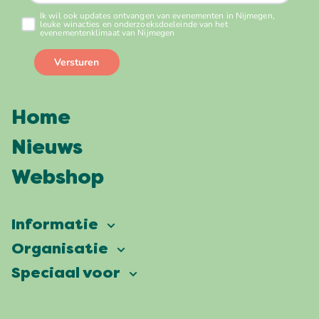
Home
Nieuws
Webshop
Informatie
Vierdaagsefeesten
Organisatie
Onze ambitie
Veelgestelde vragen
Speciaal voor
Partners
Facts & figures
Plattegrond
Vierdaagsefeesten Business
Onze historie
Locaties