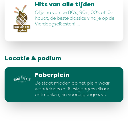
Hits van alle tijden
Of je nu van de 80's, 90's, 00's of 10's
houdt, de beste classics vind je op de
Vierdaagsefeesten! …
Locatie & podium
Faberplein
Je staat midden op het plein waar
wandelaars en feestgangers elkaar
ontmoeten, en voorbijgangers va…