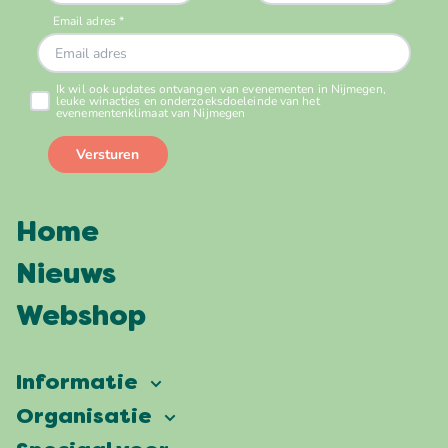
Home
Nieuws
Webshop
Informatie
Vierdaagsefeesten
Organisatie
Onze ambitie
Veelgestelde vragen