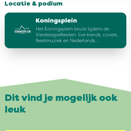
Locatie & podium
Koningsplein
Het Koningsplein bruist tijdens de
Vierdaagsefeesten: live bands, covers,
feestmuziek en Nederlands…
Dit vind je mogelijk ook
leuk