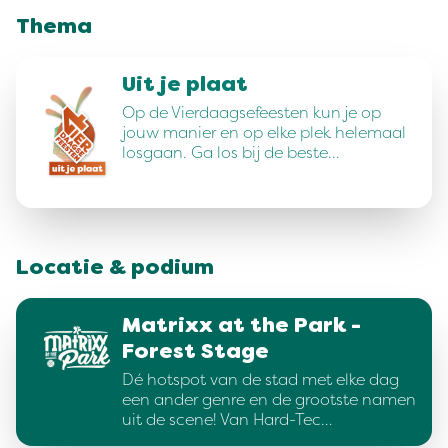
Thema
Uit je plaat
Op de Vierdaagsefeesten kun je op
jouw manier en op elke plek helemaal
losgaan. Ga los bij de beste…
Locatie & podium
Matrixx at the Park -
Forest Stage
Dé hotspot van de stad met elke dag
een ander genre en de grootste namen
uit de scene! Van Hard-Tec…