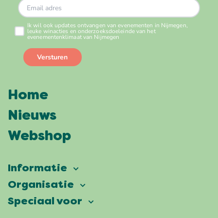
Home
Nieuws
Webshop
Informatie
Vierdaagsefeesten
Organisatie
Onze ambitie
Veelgestelde vragen
Speciaal voor
Partners
Facts & figures
Plattegrond