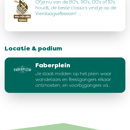
Of je nu van de 80's, 90's, 00's of 10's
houdt, de beste classics vind je op de
Vierdaagsefeesten! …
Locatie & podium
Faberplein
Je staat midden op het plein waar
wandelaars en feestgangers elkaar
ontmoeten, en voorbijgangers va…