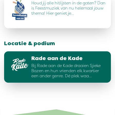
Houd jij alle hitlijsten in de gaten? Dan
is Feestmuziek van nu helemaal jouw
thema! Hier geniet je…
Locatie & podium
Rade aan de Kade
Bij Rade aan de Kade draaien Sjieke
Bazen en hun vrienden elk kwartier
een ander genre. Dé plek waa…