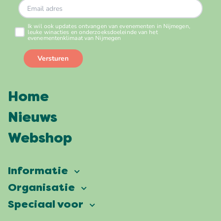
Home
Nieuws
Webshop
Informatie
Vierdaagsefeesten
Organisatie
Onze ambitie
Veelgestelde vragen
Speciaal voor
Partners
Facts & figures
Plattegrond