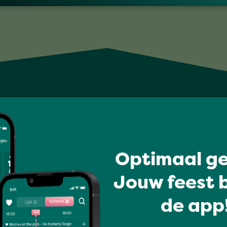
Optimaal ge
Jouw feest b
de app!