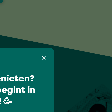
nieten?
egint in
 🥳