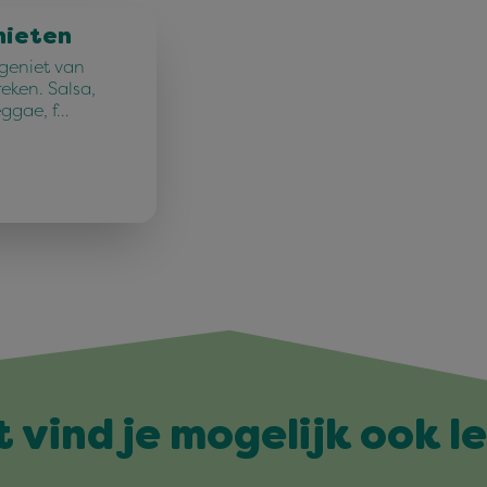
nieten
 geniet van
reken. Salsa,
eggae, f…
t vind je mogelijk ook l