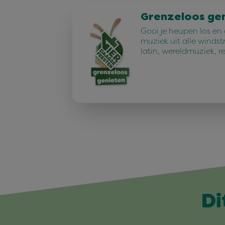
Grenzeloos ge
Gooi je heupen los en
muziek uit alle windst
latin, wereldmuziek, r
Di