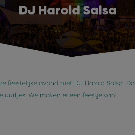
DJ Harold Salsa
ze feestelijke avond met
DJ Harold Salsa.
Dan
ne uurtjes. We maken er een feestje van!