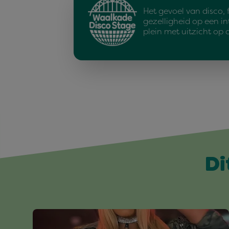
Het gevoel van disco, 
gezelligheid op een i
plein met uitzicht op 
Di