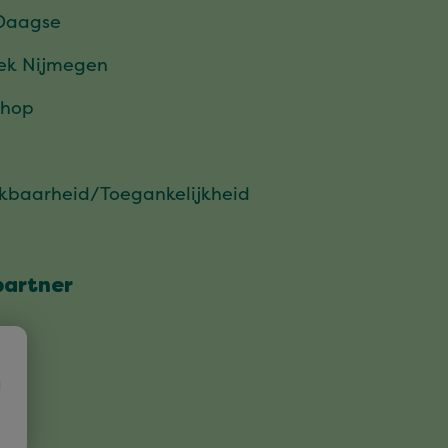
Daagse
ek Nijmegen
hop
ikbaarheid/Toegankelijkheid
partner