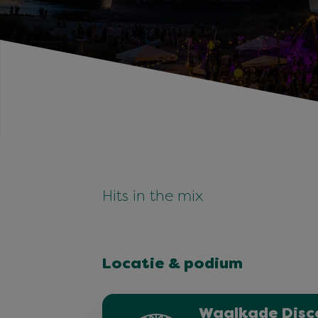
Hits in the mix
Locatie & podium
Waalkade Disc