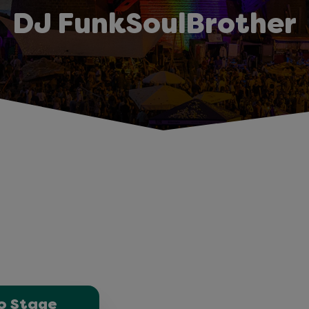
DJ FunkSoulBrother
o Stage