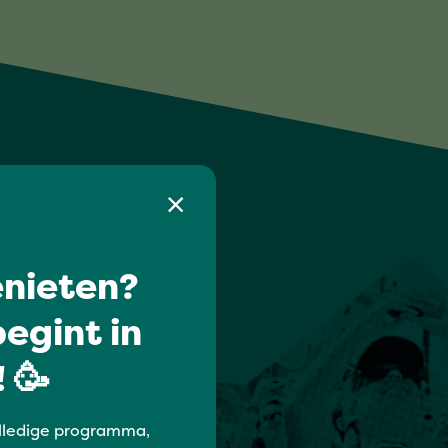
nieten?
egint in
 🥳
lledige programma,