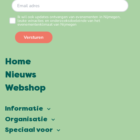
Home
Nieuws
Webshop
Informatie
Vierdaagsefeesten
Organisatie
Onze ambitie
Veelgestelde vragen
Speciaal voor
Partners
Facts & figures
Plattegrond