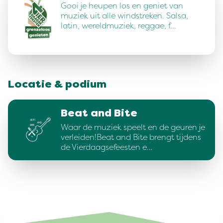
Gooi je heupen los en geniet van
muziek uit alle windstreken. Salsa,
latin, wereldmuziek, reggae, f…
Locatie & podium
Beat and Bite
Waar de muziek speelt en de geuren je
verleiden!Beat and Bite brengt tijdens
de Vierdaagsefeesten e…