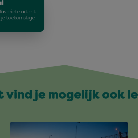
al
avoriete artiest.
e je toekomstige
t vind je mogelijk ook l