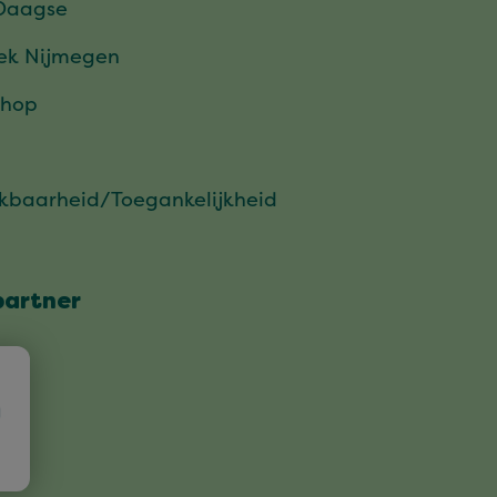
Daagse
ek Nijmegen
hop
ikbaarheid/Toegankelijkheid
partner