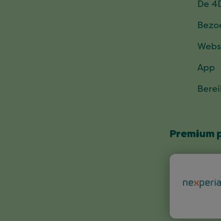
De 4
Bezo
Webs
App
Bere
Premium 