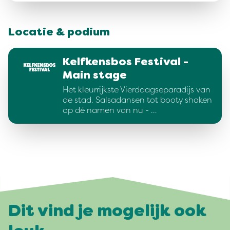
Locatie & podium
Kelfkensbos Festival -
Main stage
Het kleurrijkste Vierdaagseparadijs van
de stad. Salsadansen tot booty shaken
op dé namen van nu - …
Dit vind je mogelijk ook