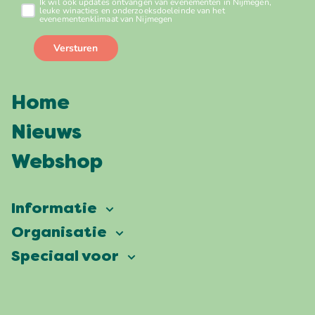
Home
Nieuws
Webshop
Informatie
Vierdaagsefeesten
Organisatie
Onze ambitie
Veelgestelde vragen
Speciaal voor
Partners
Facts & figures
Plattegrond
Vierdaagsefeesten Business
Onze historie
Locaties