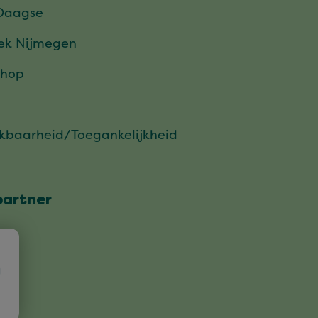
Daagse
ek Nijmegen
hop
ikbaarheid/Toegankelijkheid
partner