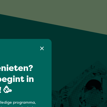
nieten?
egint in
 🥳
lledige programma,