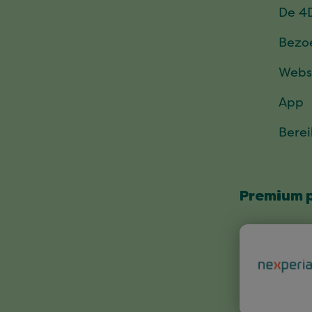
De 4
Bezo
Webs
App
Bere
Premium 