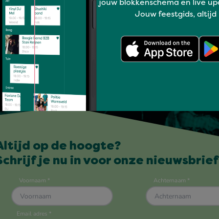
jouw blokkenschema en live up
Jouw feestgids, altijd
Altijd op de hoogte?
Schrijf je nu in voor onze nieuwsbrief