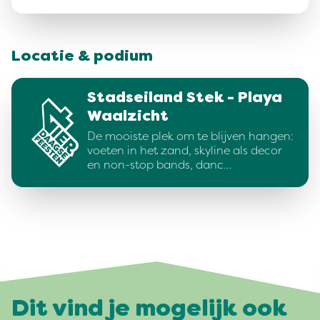
Locatie & podium
Stadseiland Stek - Playa
Waalzicht
De mooiste plek om te blijven hangen:
voeten in het zand, skyline als decor
en non-stop bands, danc…
Dit vind je mogelijk ook