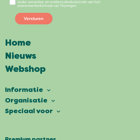
Home
Nieuws
Webshop
Informatie
Vierdaagsefeesten
Organisatie
Onze ambitie
Veelgestelde vragen
Speciaal voor
Partners
Facts & figures
Plattegrond
Vierdaagsefeesten Business
Onze historie
Locaties
Premium partner