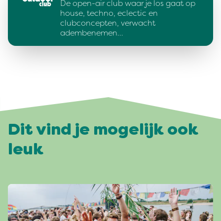
De open-air club waar je los gaat op
house, techno, eclectic en
clubconcepten, verwacht
adembenemen…
Dit vind je mogelijk ook
leuk