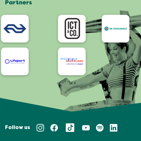
Partners
App
Bereikbaarheid/Toegankelijkheid
Follow us