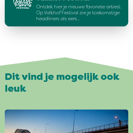
Ontdek hier je nieuwe favoriete artiest.
Op Valkhof Festival zie je toekomstige
headliners als eers…
Dit vind je mogelijk ook
leuk