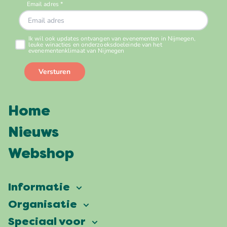
Home
Nieuws
Webshop
Informatie
Vierdaagsefeesten
Organisatie
Onze ambitie
Veelgestelde vragen
Speciaal voor