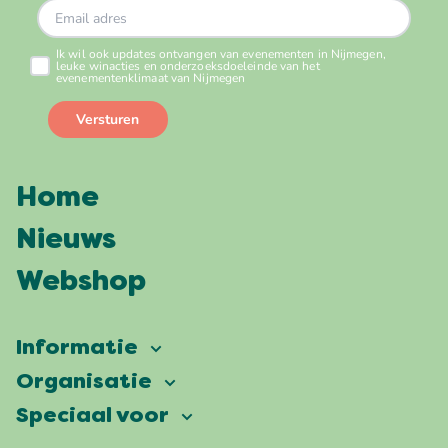
Home
Nieuws
Webshop
Informatie
Vierdaagsefeesten
Organisatie
Onze ambitie
Veelgestelde vragen
Speciaal voor
Partners
Facts & figures
Plattegrond