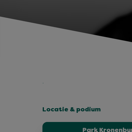
.
Locatie & podium
Park Kronenbur