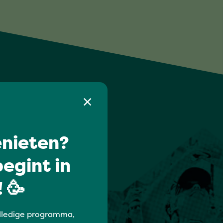
nieten?
egint in
 🥳
lledige programma,