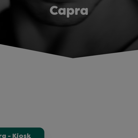
Capra
g - Kiosk