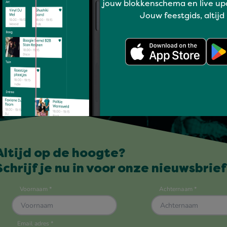
jouw blokkenschema en live up
Jouw feestgids, altijd
Altijd op de hoogte?
Schrijf je nu in voor onze nieuwsbrief