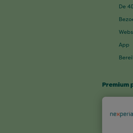
De 4
Bezo
Webs
App
Bere
Premium 