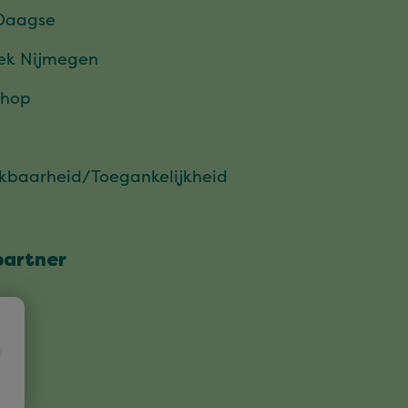
Daagse
ek Nijmegen
hop
ikbaarheid/Toegankelijkheid
partner