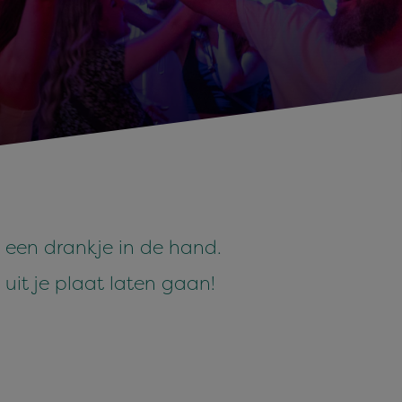
een drankje in de hand.
uit je plaat laten gaan!