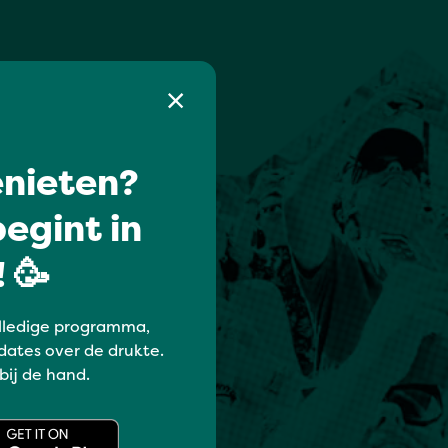
nieten?
egint in
 🥳
lledige programma,
dates over de drukte.
 bij de hand.