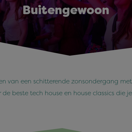
Buitengewoon
en van een schitterende zonsondergang met 
e beste tech house en house classics die je 