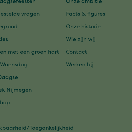
daagsefeesten
Onze ambitie
gestelde vragen
Facts & figures
tegrond
Onze historie
ies
Wie zijn wij
en met een groen hart
Contact
 Woensdag
Werken bij
Daagse
ek Nijmegen
hop
ikbaarheid/Toegankelijkheid