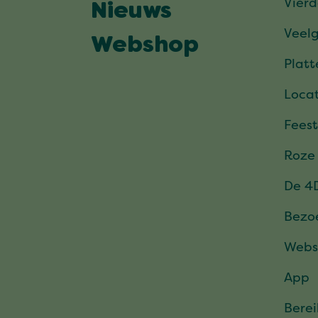
Vier
Nieuws
Veel
Webshop
Plat
Locat
Feest
Roze
De 4
Bezo
Webs
App
Bere