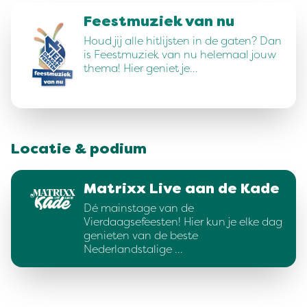
Feestmuziek van nu
Houd jij alle hitlijsten in de gaten? Dan
is Feestmuziek van nu helemaal jouw
thema! Hier geniet je…
Locatie & podium
Matrixx Live aan de Kade
Dé mainstage van de
Vierdaagsefeesten! Hier kun je elke dag
genieten van de beste
Nederlandstalige …