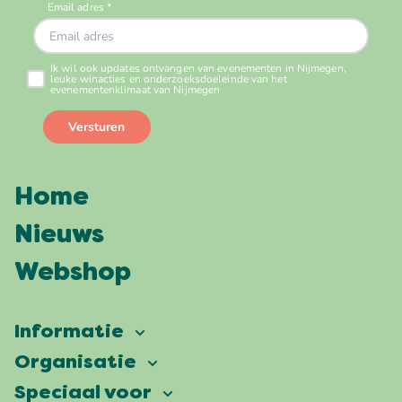
Home
Nieuws
Webshop
Informatie
Vierdaagsefeesten
Organisatie
Onze ambitie
Veelgestelde vragen
Speciaal voor