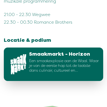
muzikale programmering
21.00 - 22.30 Wegwee
22.30 - 00.30 Romance Brothers
Locatie & podium
Smaakmarkt - Horizon
Een smaakexplosie aan de Waal. Waar
je van de eerste hap tot de laatste
dans culinair, cultureel en…