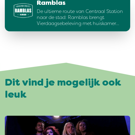
Ramblas
De ultieme route van Centraal Station
naar de stad: Ramblas brengt
Vierdaagsebeleving met huiskamer…
Dit vind je mogelijk ook
leuk