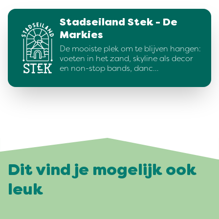
Stadseiland Stek - De
Markies
De mooiste plek om te blijven hangen:
voeten in het zand, skyline als decor
en non-stop bands, danc…
Dit vind je mogelijk ook
leuk