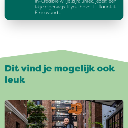
In-Credible wil je zijn: uniek, jezelf, een
tikje eigenwijs. If you have it… flaunt it!
Elke avond …
Dit vind je mogelijk ook
leuk