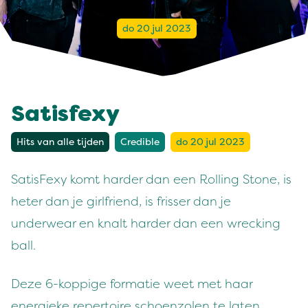
do 20 jul 2023
Satisfexy
Hits van alle tijden
Credible
do 20 jul 2023
SatisFexy komt harder dan een Rolling Stone, is
heter dan je girlfriend, is frisser dan je
underwear en knalt harder dan een wrecking
ball.
Deze 6-koppige formatie weet met haar
energieke repertoire schoenzolen te laten