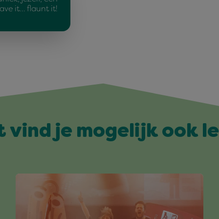
ave it… flaunt it!
t vind je mogelijk ook l