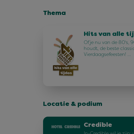
Thema
Hits van alle ti
Of je nu van de 80's, 90
houdt, de beste classi
Vierdaagsefeesten! …
Locatie & podium
Credible
In-Credible wil je zijn: 