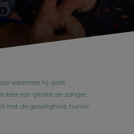
lkaar waarmee hij gaat
 keer een gitarist en zanger.
ijd met de gezelligheid, humor