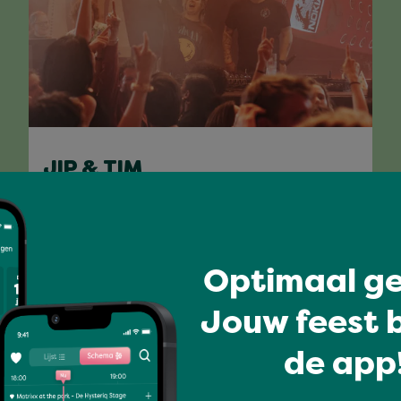
JIP & TIM
Volledig programma
Optimaal ge
Jouw feest b
de app!