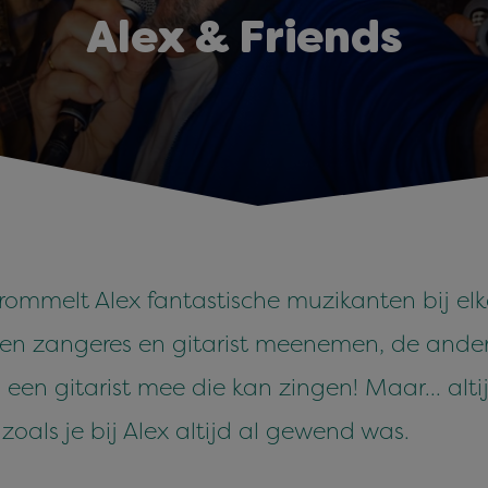
Alex & Friends
 trommelt Alex fantastische muzikanten bij e
een zangeres en gitarist meenemen, de andere
een gitarist mee die kan zingen! Maar... alt
oals je bij Alex altijd al gewend was.