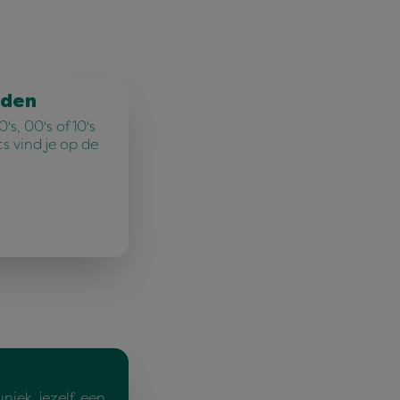
jden
's, 00's of 10's
cs vind je op de
uniek, jezelf, een