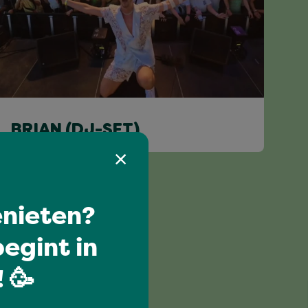
BRIAN (DJ-SET)
nieten?
egint in
 🥳