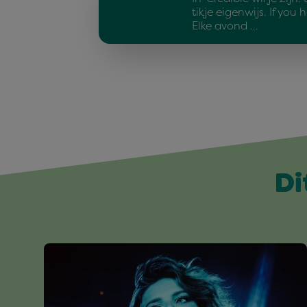
tikje eigenwijs. If you h
Elke avond …
Di