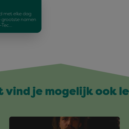
d met elke dag
e grootste namen
d-Tec…
t vind je mogelijk ook l