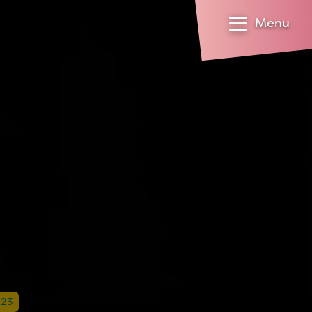
Menu
023