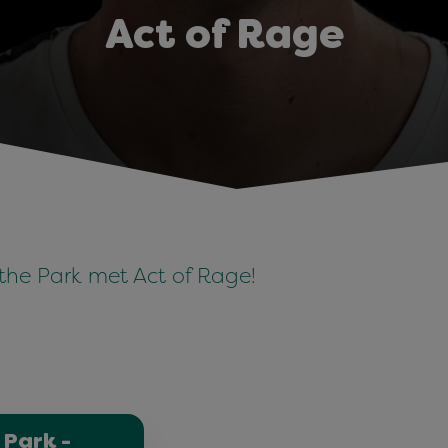
Act of Rage
t the Park met Act of Rage!
 Park -