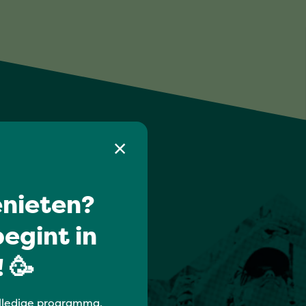
nieten?
egint in
 🥳
lledige programma,