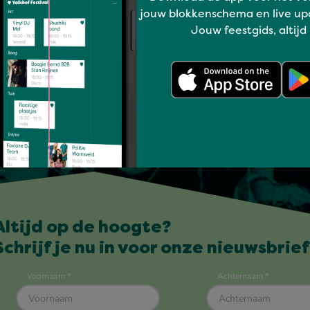
jouw blokkenschema en live up
Jouw feestgids, altijd
Altijd op de hoogte?
Schrijf je nu in voor onze nieuwsbrief