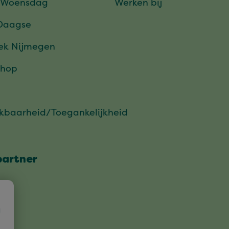
 Woensdag
Werken bij
Daagse
ek Nijmegen
hop
ikbaarheid/Toegankelijkheid
partner