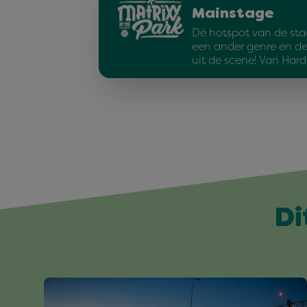
Mainstage
Dé hotspot van de sta
een ander genre en d
uit de scene! Van Har
Di