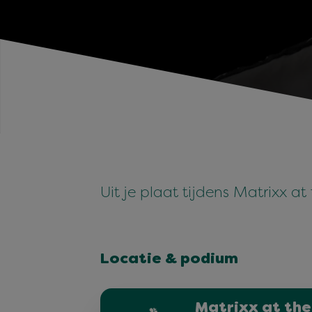
Uit je plaat tijdens Matrixx a
Locatie & podium
Matrixx at the