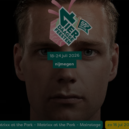
18-24 juli 2026
nijmegen
trixx at the Park - Matrixx at the Park - Mainstage
zo 16 jul 2