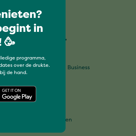
nieten?
egint in
 🥳
Speciaal voor
Partners
lledige programma,
dates over de drukte.
Vierdaagsefeesten Business
 bij de hand.
Pers
Organisatoren
Omwonenden
Artiesten en orkesten