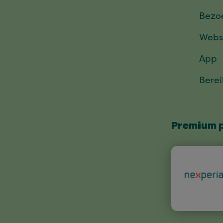
Bezo
Webs
App
Bere
Premium 