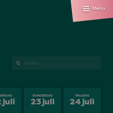
Menu
Zoeken
ENSDAG
DONDERDAG
VRIJDAG
2
juli
23
juli
24
juli