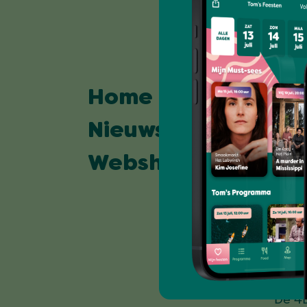
Inf
Home
Vier
Nieuws
Veel
Webshop
Plat
Locat
Feest
Roze
De 4