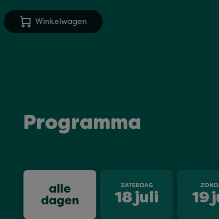
Winkelwagen
Programma
alle
ZATERDAG
ZOND
18
juli
19
j
dagen