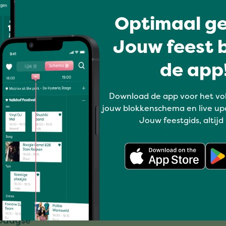
Optimaal ge
Jouw feest b
de app!
ormatie
Organisatie
daagsefeesten
Onze ambitie
Download de app voor het vo
jouw blokkenschema en live up
gestelde vragen
Facts & figures
Jouw feestgids, altijd
tegrond
Onze historie
ies
Wie zijn wij
en met een groen hart
Contact
 Woensdag
Werken bij
Daagse