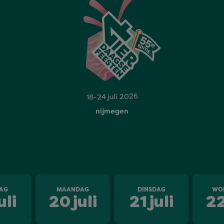
18-24 juli 2026
nijmegen
AG
MAANDAG
DINSDAG
WO
uli
20
juli
21
juli
2