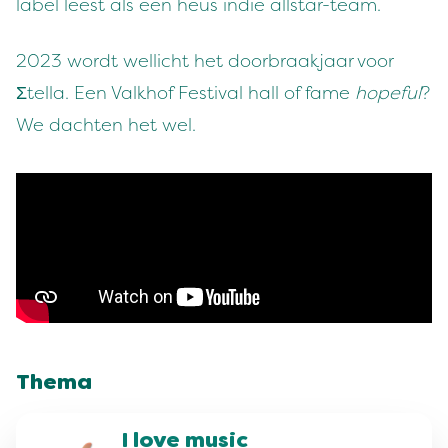
label leest als een heus indie allstar-team.
2023 wordt wellicht het doorbraakjaar voor
Σtella. Een Valkhof Festival hall of fame
hopeful
?
We dachten het wel.
Thema
I love music