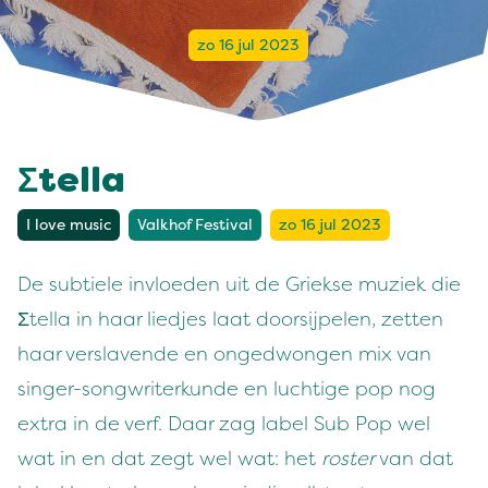
zo 16 jul 2023
Σtella
I love music
Valkhof Festival
zo 16 jul 2023
De subtiele invloeden uit de Griekse muziek die
Σtella in haar liedjes laat doorsijpelen, zetten
haar verslavende en ongedwongen mix van
singer-songwriterkunde en luchtige pop nog
extra in de verf. Daar zag label Sub Pop wel
wat in en dat zegt wel wat: het
roster
van dat