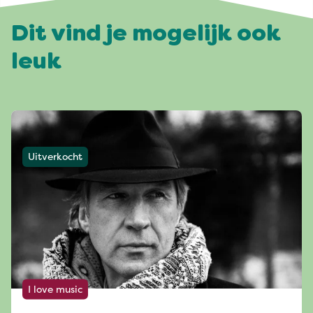
Dit vind je mogelijk ook
leuk
Uitverkocht
I love music