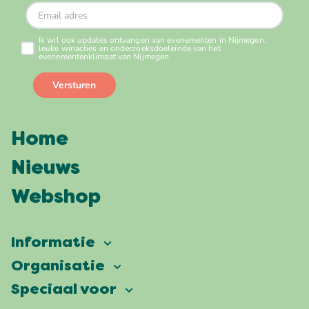
Home
Nieuws
Webshop
Informatie
Vierdaagsefeesten
Organisatie
Onze ambitie
Veelgestelde vragen
Speciaal voor
Partners