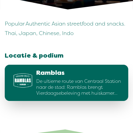
Popular Authentic Asian streetfood and snacks.
Thai, Japan, Chinese, Indo
Locatie & podium
Ramblas
De ultieme route van Centraal Station
naar de stad: Ramblas brengt
Vierdaagsebeleving met huiskamer…