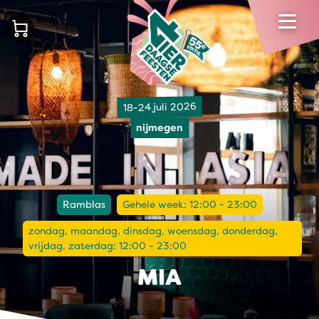
18-24 juli 2026
nijmegen
Ramblas
Gehele week: 12:00 - 23:00
zondag, maandag, dinsdag, woensdag, donderdag,
vrijdag, zaterdag: 12:00 - 23:00
MIA