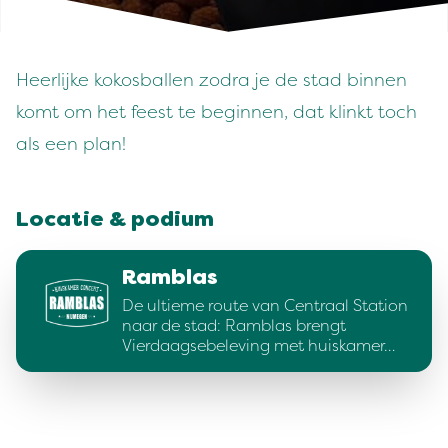
Heerlijke kokosballen zodra je de stad binnen
komt om het feest te beginnen, dat klinkt toch
als een plan!
Locatie & podium
Ramblas
De ultieme route van Centraal Station
naar de stad: Ramblas brengt
Vierdaagsebeleving met huiskamer…