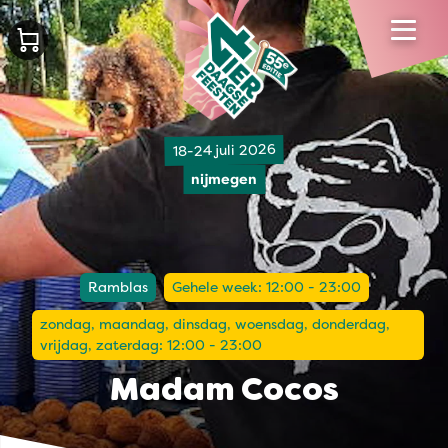
18-24 juli 2026
nijmegen
Ramblas
Gehele week: 12:00 - 23:00
zondag, maandag, dinsdag, woensdag, donderdag,
vrijdag, zaterdag: 12:00 - 23:00
Madam Cocos