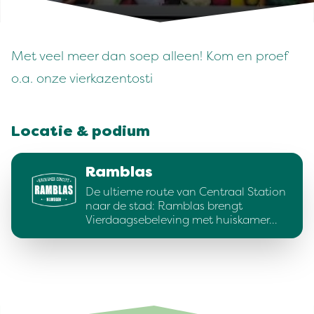
Met veel meer dan soep alleen! Kom en proef
o.a. onze vierkazentosti
Locatie & podium
Ramblas
De ultieme route van Centraal Station
naar de stad: Ramblas brengt
Vierdaagsebeleving met huiskamer…