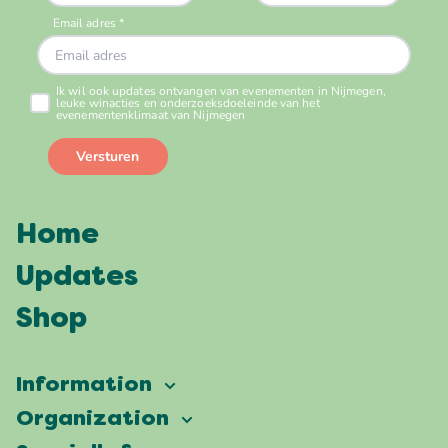
Home
Updates
Shop
Information
Vierdaagsefeesten
Organization
Our ambition
Frequently asked questions