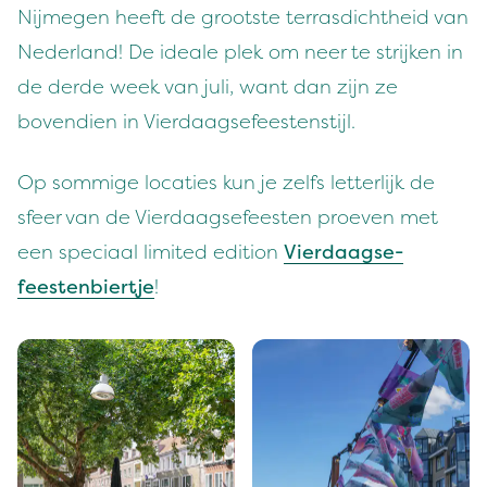
Nijmegen heeft de groot­ste ter­ras­dichtheid van
Ned­er­land! De ide­ale plek om neer te strijken in
de derde week van juli, want dan zijn ze
boven­di­en in Vierdaagsefeestenstijl.
Op som­mige locaties kun je zelfs let­ter­lijk de
sfeer van de Vier­daagse­feesten proeven met
een spe­ci­aal lim­it­ed edi­tion
Vier­daagse­
feesten­biert­je
!