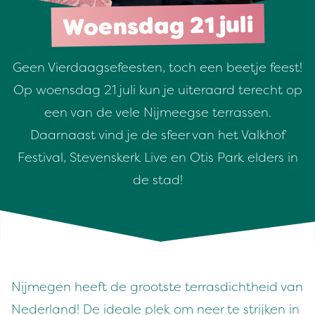
Woensdag 21 juli
Geen Vierdaagsefeesten, toch een beetje feest!
Op woensdag 21 juli kun je uiteraard terecht op
een van de vele Nijmeegse terrassen.
Daarnaast vind je de sfeer van het Valkhof
Festival, Stevenskerk Live en Otis Park elders in
de stad!
Nijmegen heeft de groot­ste ter­ras­dichtheid van
Ned­er­land! De ide­ale plek om neer te strijken in