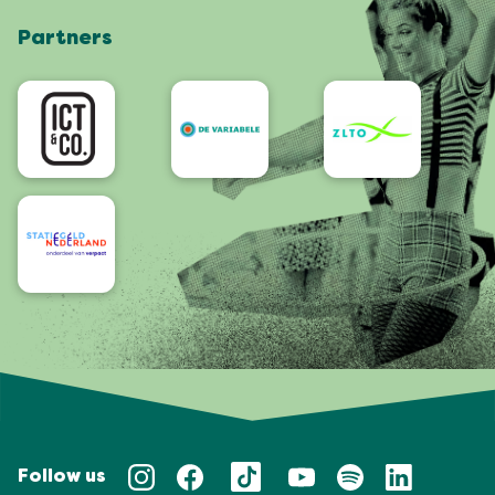
Shop
Partners
App
Accessibility
Follow us