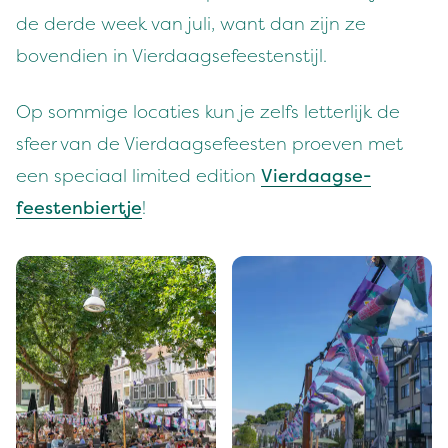
de derde week van juli, want dan zijn ze
boven­di­en in Vierdaagsefeestenstijl.
Op som­mige locaties kun je zelfs let­ter­lijk de
sfeer van de Vier­daagse­feesten proeven met
een spe­ci­aal lim­it­ed edi­tion
Vier­daagse­
feesten­biert­je
!